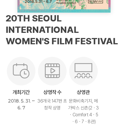
20TH SEOUL
INTERNATIONAL
WOMEN'S FILM FESTIVAL
개최기간
상영작 수
상영관
2018. 5. 31. ~
36개국 147편 초
문화비축기지, 메
6. 7
청작 상영
가박스 신촌(2ㆍ3
ㆍComfort 4ㆍ5
ㆍ6ㆍ7ㆍ8관)