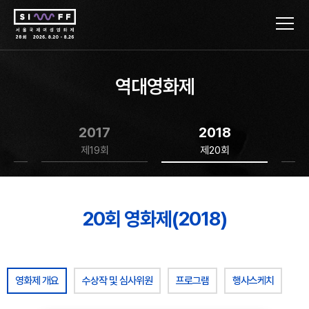
역대영화제
2017
2018
제19회
제20회
20회 영화제(2018)
영화제 개요
수상작 및 심사위원
프로그램
행사스케치