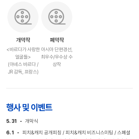
개막작
폐막작
<바르다가 사랑한
아시아 단편경선,
얼굴들>
최우수/우수상 수
(아녜스 바르다 /
상작
JR 감독, 프랑스)
행사 및 이벤트
5. 31
개막식
6. 1
피치&캐치 공개피칭 / 피치&캐치 비즈니스미팅 / 스폐셜