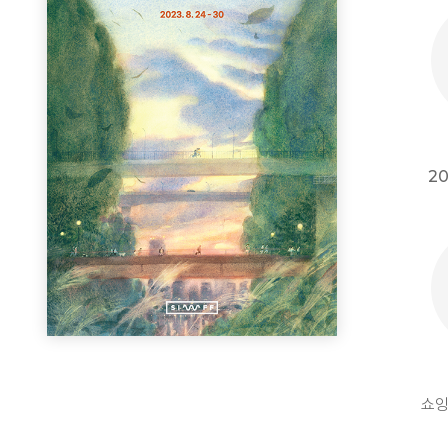
20
쇼잉