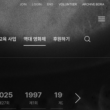
JOIN
LOGIN
ENG
VOLUNTEER
ARCHIVE BORA
교육 사업
역대 영화제
후원하기
025
1997
1999
2001
제27회
제1회
제2회
제3회