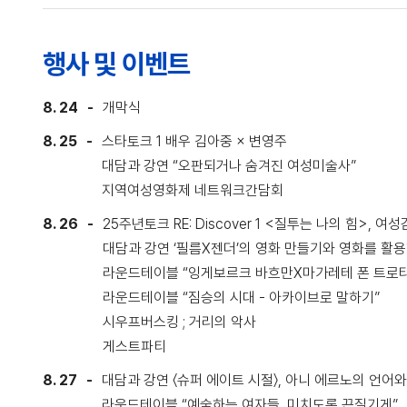
행사 및 이벤트
8. 24
개막식
8. 25
스타토크 1 배우 김아중 × 변영주
대담과 강연 “오판되거나 숨겨진 여성미술사”
지역여성영화제 네트워크간담회
8. 26
25주년토크 RE: Discover 1 <질투는 나의 힘>,
대담과 강연 ‘필름X젠더’의 영화 만들기와 영화를 활
라운드테이블 “잉게보르크 바흐만X마가레테 폰 트로타
라운드테이블 “짐승의 시대 - 아카이브로 말하기”
시우프버스킹 ; 거리의 악사
게스트파티
8. 27
대담과 강연 〈슈퍼 에이트 시절〉, 아니 에르노의 언어와
라운드테이블 “예술하는 여자들, 미치도록 끈질기게”