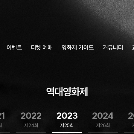
이벤트
티켓 예매
영화제 가이드
커뮤니티
역대영화제
21
2022
2023
2024
2
회
제24회
제25회
제26회