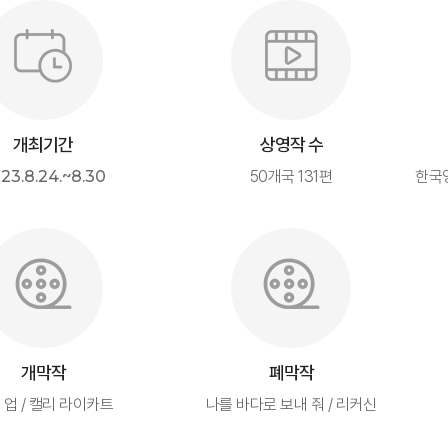
개최기간
상영작 수
23.8.24.~8.30
50개국 131편
한국
개막작
폐막작
 업 / 캘리 라이카트
나를 바다로 보내 줘 / 리커신