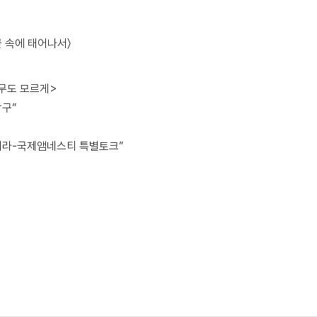
불꽃 속에 태어나서〉
<아무도 모르게>
탐구”
어라-국제앰네스티 특별토크”