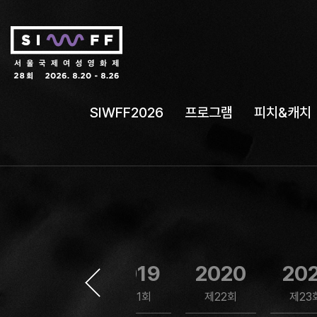
SIWFF2026
프로그램
피치&캐치
2018
2019
2020
20
제20회
제21회
제22회
제23